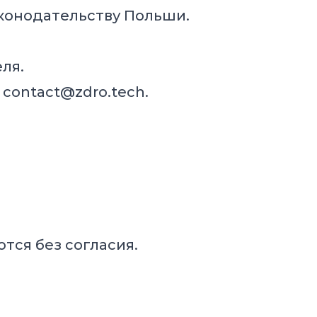
аконодательству Польши.
ля.
у
contact@zdro.tech
.
ся без согласия.