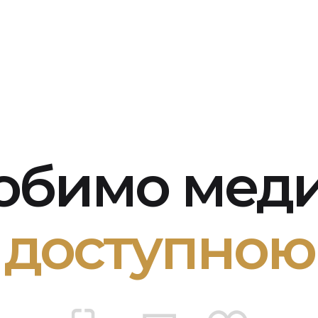
обимо мед
доступною