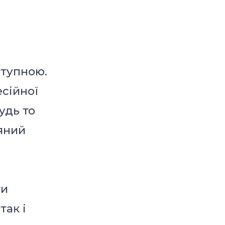
ступною.
сійної
удь то
няний
ти
так і