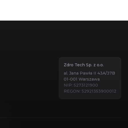
Zdro Tech Sp. z o.o.
al. Jana Pawła II 43A/37B
01-001 Warszawa
NIP: 5273121900
REGON: 52921353900012