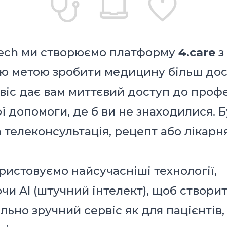
Tech ми створюємо платформу
4.care
з
ю метою зробити медицину більш до
віс дає вам миттєвий доступ до профе
 допомоги, де б ви не знаходилися. Б
 телеконсультація, рецепт або лікар
ристовуємо найсучасніші технології,
чи AI (штучний інтелект), щоб створи
ьно зручний сервіс як для пацієнтів, 