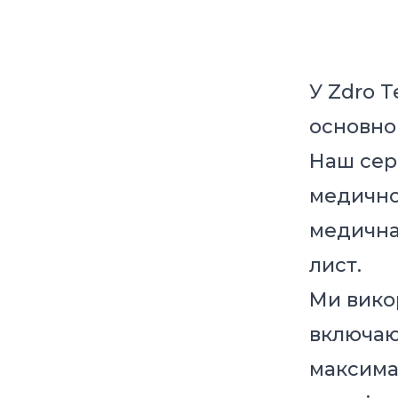
У Zdro 
основно
Наш сер
медичної
медична
лист.
Ми вико
включаю
максимал