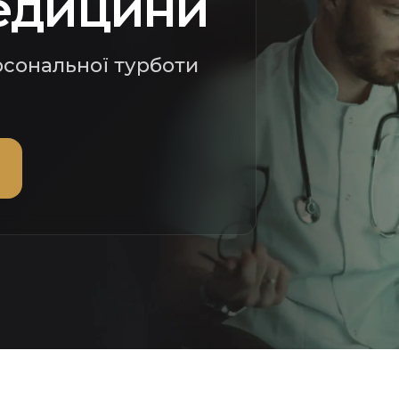
едицини
рсональної турботи