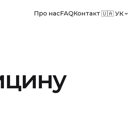
Змінити м
Про нас
FAQ
Контакт
ицину