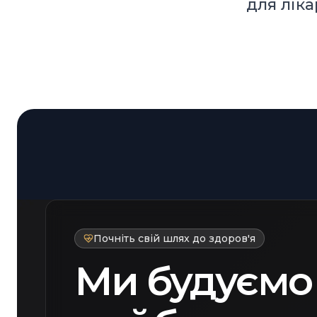
для ліка
Почніть свій шлях до здоров'я
Ми будуємо